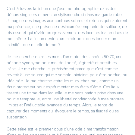
C'est à travers la fiction que j'ose me photographier dans des
décors singuliers et avec un stylisme choisi dans ma garde-robe.
J’imagine des images aux contours sobres et retenus qui capturent
ma présence, une présence désincarnée emprunte de solitude, de
tristesse et qui révèle progressivement des facettes inattendues de
moi-même. La fiction devient un miroir pour questionner mon
intimité : que dit-elle de moi ?
Je me cherche entre les murs d’un motel des années 60-70, une
période synonyme pour moi de liberté, légèreté et possibles
infinis. Je me cherche ici précisément parce que c’est comme
revenir à une source qui me semble lointaine, peut-être perdue, ou
idéalisée. Je me cherche entre les murs, chez moi, comme un
écrin protecteur pour expérimenter mes états d’âme. Ces lieux
tissent une trame dans laquelle je me sens parfois prise dans une
boucle temporelle, entre une liberté conditionnée à mes propres
limites et l’inéluctable avancée du temps. Alors, je tente de
capturer des moments qui évoquent le temps, sa fluidité ou sa
suspension.
Cette série est le premier opus d’une ode à ma transformation,
d’une quête personnelle et à l’immense élan vital qui transcende